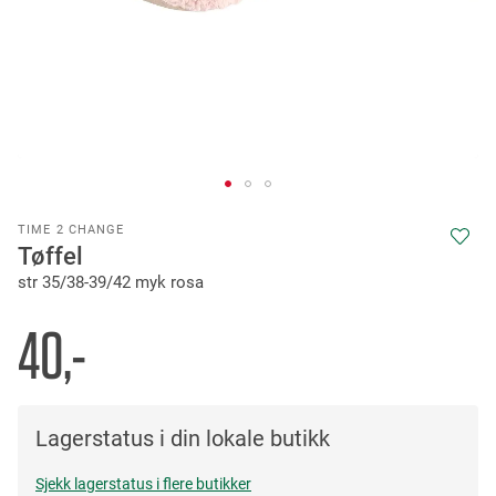
Skip
TIME 2 CHANGE
to
Tøffel
the
str 35/38-39/42 myk rosa
beginning
of
the
40,-
images
gallery
Lagerstatus i din lokale butikk
Sjekk lagerstatus i flere butikker