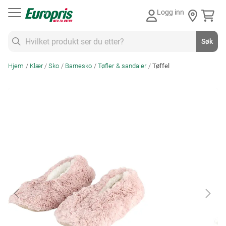
Gå
Logg inn
til
innhold
Søk
Søk
Hjem
Klær
Sko
Barnesko
Tøfler & sandaler
Tøffel
Skip
to
the
end
of
the
images
gallery