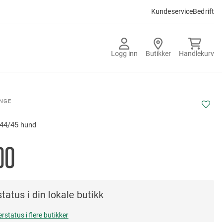
Kundeservice
Bedrift
Logg inn
Butikker
Handlekurv
ANGE
- 44/45 hund
00
tatus i din lokale butikk
erstatus i flere butikker