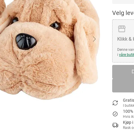
Velg le
Klikk &
Denne vare
i
våre buti
D
Gratis
I butik
100% 
Hvis i
Kjøp i
Rask o