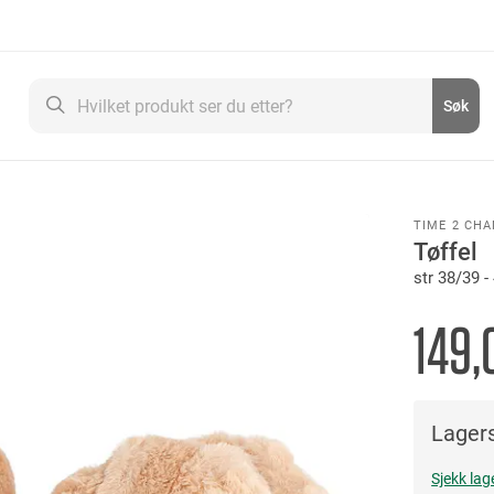
Søk
Søk
TIME 2 CH
Tøffel
str 38/39 
149,
Lagers
Sjekk lag