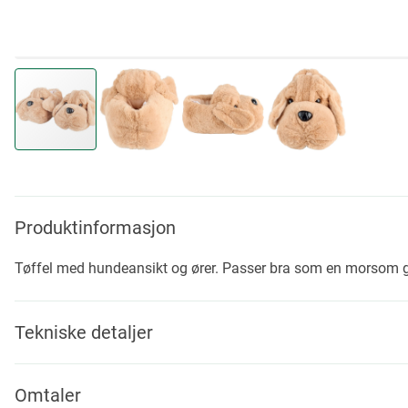
Skip
to
the
beginning
Produktinformasjon
of
the
Tøffel med hundeansikt og ører. Passer bra som en morsom 
images
gallery
Tekniske detaljer
Omtaler