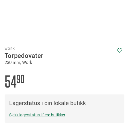
Skip
WORK
to
Torpedovater
the
230 mm, Work
beginning
of
the
54
90
images
gallery
Lagerstatus i din lokale butikk
Sjekk lagerstatus i flere butikker