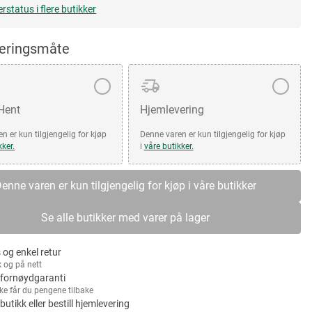
erstatus i flere butikker
veringsmåte
 Hent
Hjemlevering
n er kun tilgjengelig for kjøp
Denne varen er kun tilgjengelig for kjøp
kker.
i
våre butikker.
enne varen er kun tilgjengelig for kjøp i våre butikker
Se alle butikker med varer på lager
 og enkel retur
k og på nett
fornøydgaranti
kke får du pengene tilbake
 butikk eller bestill hjemlevering