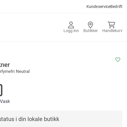
Kundeservice
Bedrift
Logg inn
Butikker
Handlekurv
ner
rfymefri Neutral
0
/Vask
tatus i din lokale butikk