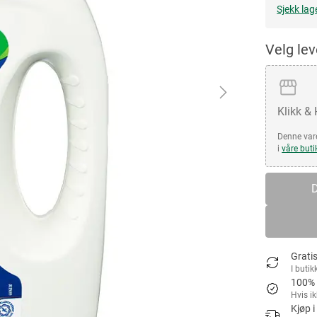
Sjekk lag
Velg le
Klikk &
Denne vare
i
våre buti
D
Gratis
I butik
100% 
Hvis i
Kjøp i