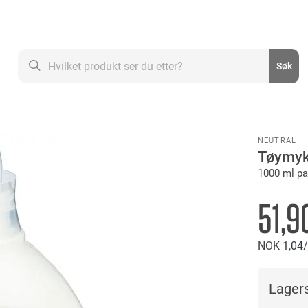
Søk
Søk
NEUTRAL
Tøymyk
1000 ml pa
51,9
NOK
1
04
Lagers