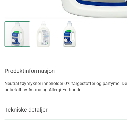
Skip
to
the
beginning
Produktinformasjon
of
the
Neutral tøymykner inneholder 0% fargestoffer og parfyme. Den 
images
anbefalt av Astma og Allergi Forbundet.
gallery
Tekniske detaljer