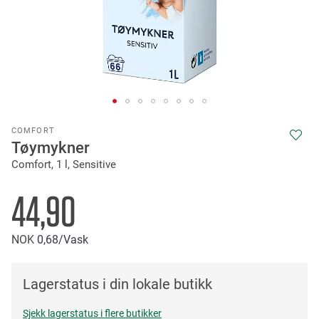
Skip
COMFORT
to
Tøymykner
the
Comfort, 1 l, Sensitive
beginning
of
the
44,90
images
gallery
NOK
0
68
/Vask
Lagerstatus i din lokale butikk
Sjekk lagerstatus i flere butikker