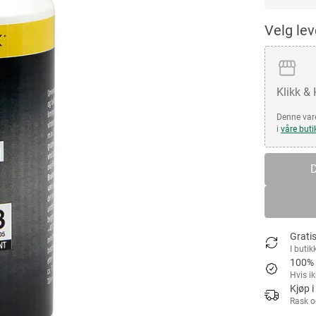
Velg le
Klikk &
Denne vare
i
våre buti
D
Gratis
I butik
100% 
Hvis i
Kjøp i
Rask o