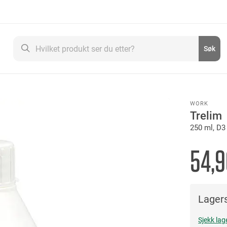
Søk
Søk
WORK
Trelim
250 ml, D3
54,9
Lagers
Sjekk lag