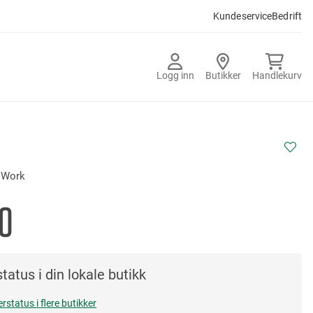
Kundeservice
Bedrift
Logg inn
Butikker
Handlekurv
 Work
0
tatus i din lokale butikk
erstatus i flere butikker