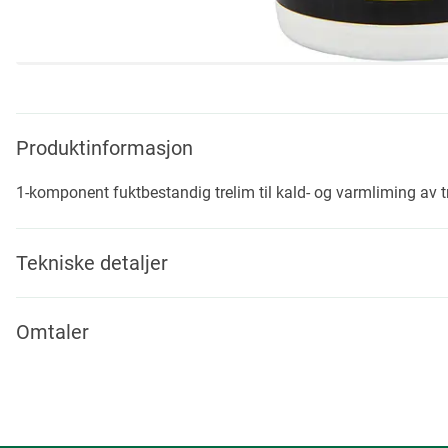
Skip
to
the
beginning
Produktinformasjon
of
the
1-komponent fuktbestandig trelim til kald- og varmliming av t
images
gallery
Tekniske detaljer
Omtaler