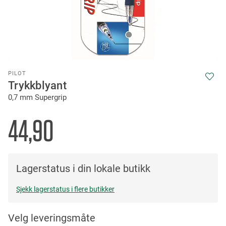
Skip
PILOT
to
Trykkblyant
the
0,7 mm Supergrip
beginning
of
the
44,90
images
gallery
Lagerstatus i din lokale butikk
Sjekk lagerstatus i flere butikker
Velg leveringsmåte