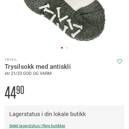
Skip
TRYSIL
to
Trysilsokk med antiskli
the
str 21/23 GOD OG VARM
beginning
of
the
44
90
images
gallery
Lagerstatus i din lokale butikk
Sjekk lagerstatus i flere butikker