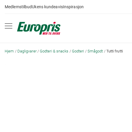
Gå
Medlemstilbud
Ukens kundeavis
Inspirasjon
til
innhold
Hjem
Dagligvarer
Godteri & snacks
Godteri
Smågodt
Tutti frutti
Skip
to
the
end
of
the
images
gallery