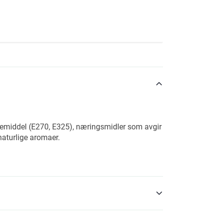
ndemiddel (E270, E325), næringsmidler som avgir
 naturlige aromaer.