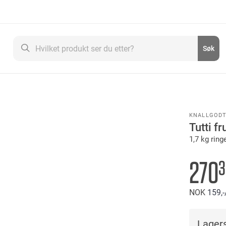
Søk
Søk
KNALLGOD
Tutti fru
1,7 kg ring
270
3
NOK
159,-
Lagers