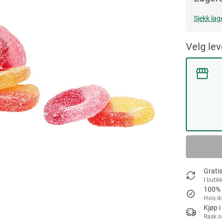
Sjekk lag
Velg le
Gratis
I butik
100% 
Hvis i
Kjøp i
Rask o