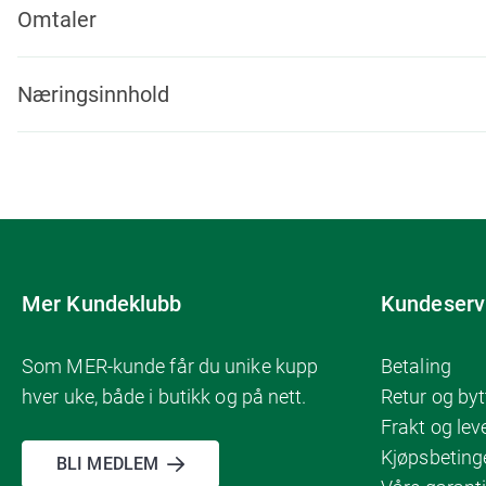
Omtaler
Næringsinnhold
Mer Kundeklubb
Kundeserv
Som MER-kunde får du unike kupp
Betaling
hver uke, både i butikk og på nett.
Retur og byt
Frakt og lev
Kjøpsbeting
BLI MEDLEM