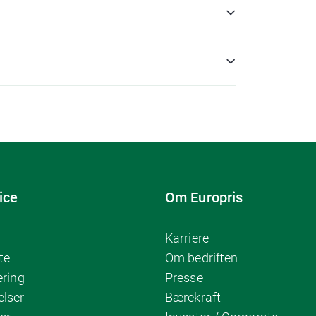
ice
Om Europris
Karriere
te
Om bedriften
ering
Presse
elser
Bærekraft