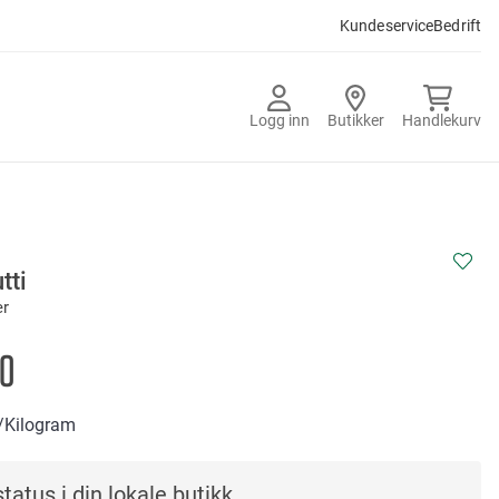
Kundeservice
Bedrift
Logg inn
Butikker
Handlekurv
T
tti
er
0
/Kilogram
tatus i din lokale butikk