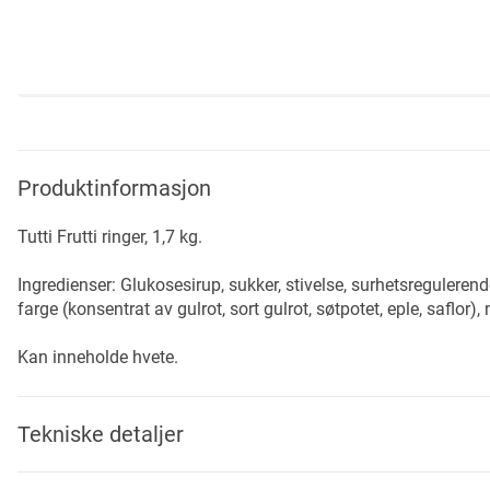
Skip
to
the
beginning
Produktinformasjon
of
the
Tutti Frutti ringer, 1,7 kg.
images
gallery
Ingredienser: Glukosesirup, sukker, stivelse, surhetsregulere
farge (konsentrat av gulrot, sort gulrot, søtpotet, eple, saflor),
Kan inneholde hvete.
Tekniske detaljer