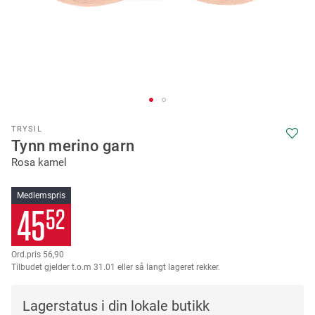
Skip
TRYSIL
to
Tynn merino garn
the
Rosa kamel
beginning
of
the
Medlemspris
images
45
52
gallery
56,90
Tilbudet gjelder t.o.m 31.01 eller så langt lageret rekker.
Lagerstatus i din lokale butikk