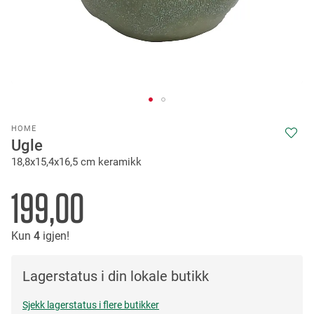
Skip
HOME
to
Ugle
the
18,8x15,4x16,5 cm keramikk
beginning
of
the
199,00
images
gallery
Kun
4
igjen!
Lagerstatus i din lokale butikk
Sjekk lagerstatus i flere butikker