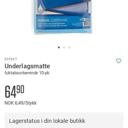
Skip
EFFEKT
to
Underlagsmatte
the
fuktabsorberende 10-pk
beginning
of
the
64
90
images
gallery
NOK
6
49
/Stykk
Lagerstatus i din lokale butikk