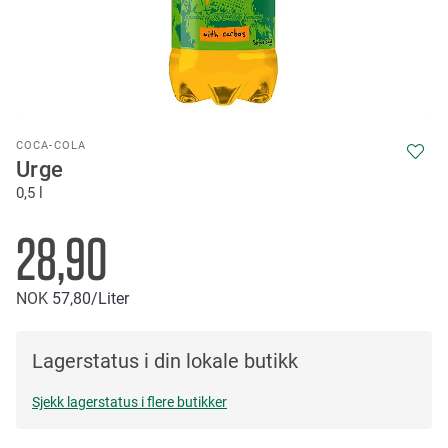
Skip
COCA-COLA
to
Urge
the
0,5 l
beginning
of
the
28,90
images
gallery
NOK
57
80
/Liter
Lagerstatus i din lokale butikk
Sjekk lagerstatus i flere butikker