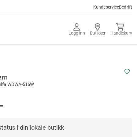
Kundeservice
Bedrift
Logg inn
Butikker
Handlekurv
ern
Wilfa WDWA-516W
-
tatus i din lokale butikk