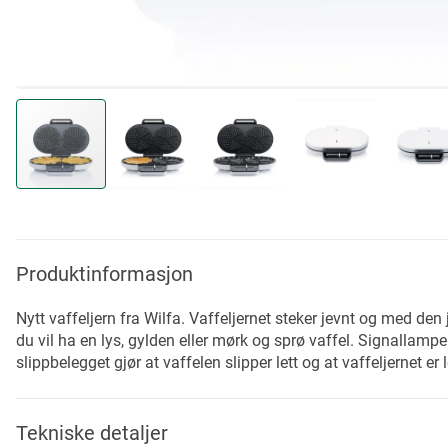
Skip
to
the
beginning
Produktinformasjon
of
the
Nytt vaffeljern fra Wilfa. Vaffeljernet steker jevnt og med de
images
du vil ha en lys, gylden eller mørk og sprø vaffel. Signallampe
gallery
slippbelegget gjør at vaffelen slipper lett og at vaffeljernet er l
Tekniske detaljer