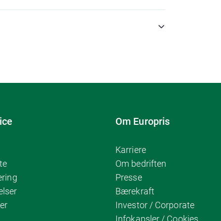
ice
Om Europris
Karriere
te
Om bedriften
ering
Presse
elser
Bærekraft
er
Investor / Corporate
Infokapsler / Cookies