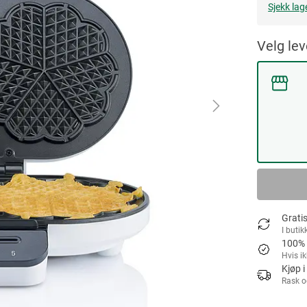
Sjekk lag
Velg le
Gratis
I butik
100% 
Hvis i
Kjøp i
Rask o