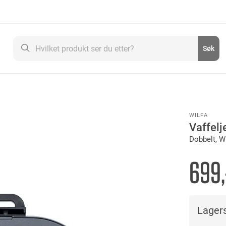
Søk
Søk
WILFA
Vaffelj
Dobbelt, 
699,
Lagers