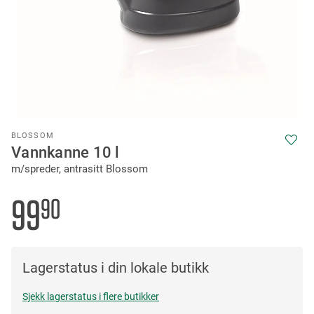
Skip
BLOSSOM
to
Vannkanne 10 l
the
m/spreder, antrasitt Blossom
beginning
of
the
99
90
images
gallery
Lagerstatus i din lokale butikk
Sjekk lagerstatus i flere butikker