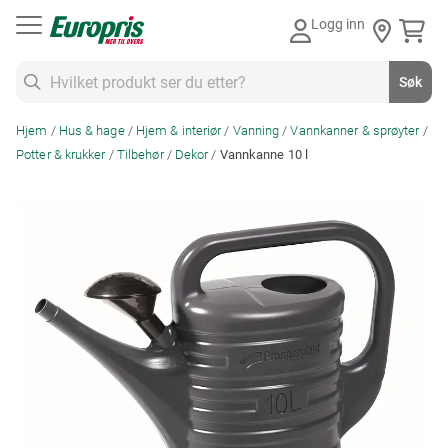
Gå
Logg inn
til
innhold
Søk
Søk
Hjem
Hus & hage
Hjem & interiør
Vanning
Vannkanner & sprøyter
Potter & krukker
Tilbehør
Dekor
Vannkanne 10 l
Skip
to
the
end
of
the
images
gallery