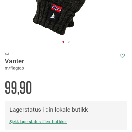
Skip
AÅ
to
Vanter
the
m/flagtab
beginning
of
the
99,90
images
gallery
Lagerstatus i din lokale butikk
Sjekk lagerstatus i flere butikker