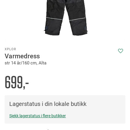
Skip
XPLOR
to
Varmedress
the
str 14 år/160 cm, Alta
beginning
of
the
699,-
images
gallery
Lagerstatus i din lokale butikk
Sjekk lagerstatus i flere butikker