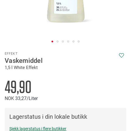
Skip
EFFEKT
to
Vaskemiddel
the
1,5 l White Effekt
beginning
of
the
49,90
images
gallery
NOK
33
27
/Liter
Lagerstatus i din lokale butikk
Sjekk lagerstatus i flere butikker