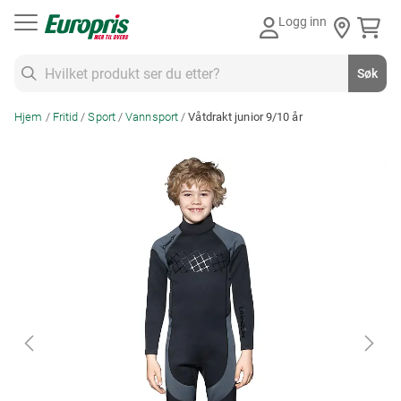
Gå
Logg inn
til
innhold
Søk
Søk
Hjem
Fritid
Sport
Vannsport
Våtdrakt junior 9/10 år
Skip
to
the
end
of
the
images
gallery