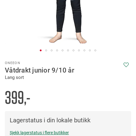
Skip
ONEEON
to
Våtdrakt junior 9/10 år
the
Lang sort
beginning
of
the
399,-
images
gallery
Lagerstatus i din lokale butikk
Sjekk lagerstatus i flere butikker