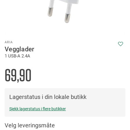
Skip
ARIA
to
Vegglader
the
1 USB-A 2.4A
beginning
of
the
69,90
images
gallery
Lagerstatus i din lokale butikk
Sjekk lagerstatus i flere butikker
Velg leveringsmåte