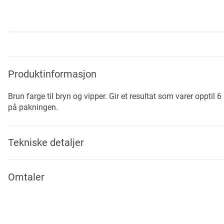
Skip
to
the
beginning
Produktinformasjon
of
the
Brun farge til bryn og vipper. Gir et resultat som varer oppti
images
på pakningen.
gallery
Tekniske detaljer
Omtaler