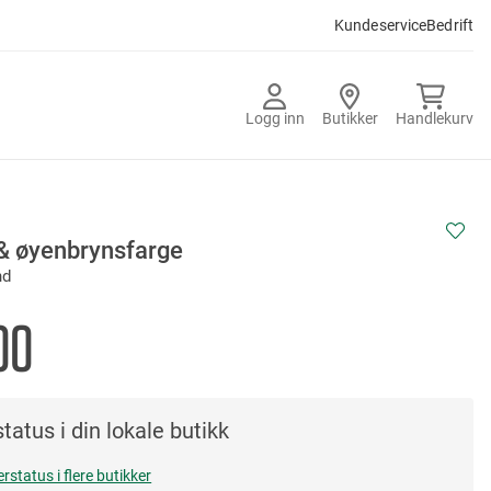
Kundeservice
Bedrift
Logg inn
Butikker
Handlekurv
 & øyenbrynsfarge
nd
00
tatus i din lokale butikk
erstatus i flere butikker