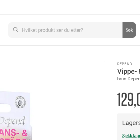
Søk
Søk
DEPEND
Vippe-
brun Depe
129,
Lagers
Sjekk lag