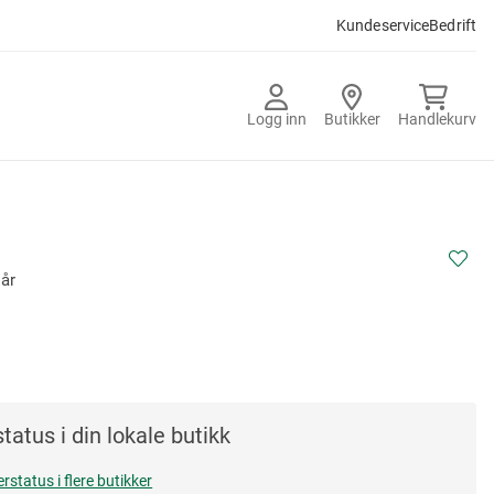
Kundeservice
Bedrift
Logg inn
Butikker
Handlekurv
 år
tatus i din lokale butikk
erstatus i flere butikker