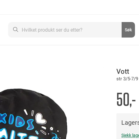
Søk
Søk
Vott
str 3/5-7/9
50,-
Lagers
Sjekk lag