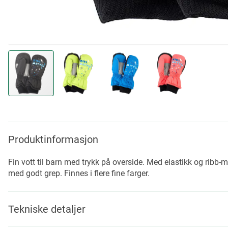
Skip
to
the
beginning
Produktinformasjon
of
the
Fin vott til barn med trykk på overside. Med elastikk og ribb
images
med godt grep. Finnes i flere fine farger.
gallery
Tekniske detaljer