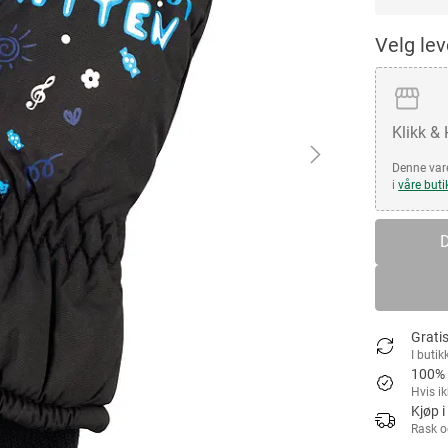
Velg le
Klikk &
Denne vare
i
våre buti
D
Gratis
I butik
100% 
Hvis i
Kjøp i
Rask o