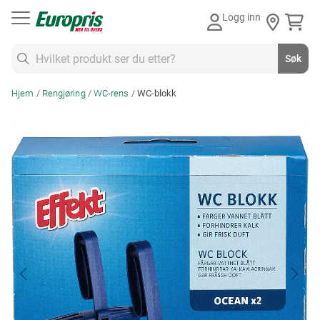
Gå
Logg inn
til
innhold
Søk
Søk
Hjem
Rengjøring
WC-rens
WC-blokk
Skip
to
the
end
of
the
images
gallery