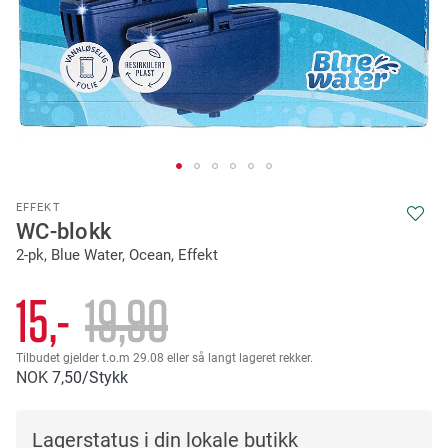
Skip
EFFEKT
to
WC-blokk
the
2-pk, Blue Water, Ocean, Effekt
beginning
of
the
15,-
19
90
images
gallery
Tilbudet gjelder t.o.m 29.08 eller så langt lageret rekker.
NOK
7
50
/Stykk
Lagerstatus i din lokale butikk