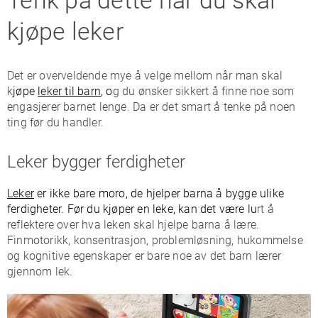
Tenk på dette når du skal
kjøpe leker
Det er overveldende mye å velge mellom når man skal
k
jøpe
leker til barn
, o
g du ønsker sikkert å finne noe som
engasjerer barnet lenge. Da er det smart å tenke på noen
ting før du handler.
Leker bygger ferdigheter
Leker
er ikke bare moro, de hjelper barna å bygge ulike
ferdigheter. Før du kjøper en leke, kan det være lu
rt å
reflektere over hva leken skal hjelpe barna å lære.
Finmotorikk, konsentrasjon, problemløsning, hukommelse
og kognitive egenskaper er bare noe av det barn lærer
gjennom lek.