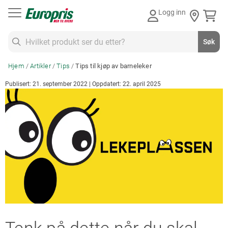
Gå
Logg inn
til
innhold
Søk
Søk
Hjem
Artikler
Tips
Tips til kjøp av barneleker
Publisert: 21. september 2022 | Oppdatert: 22. april 2025