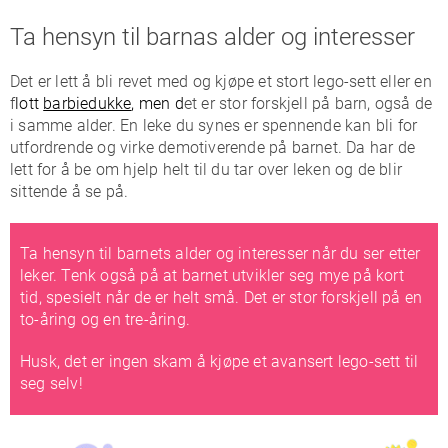
Ta hensyn til barnas alder og interesser
Det er lett å bli revet med og kjøpe et stort lego-sett eller en
f
lott
barbiedukke
, men d
et er stor forskjell på barn, også de
i samme alder. En leke du synes er spennende kan bli for
utfordrende og virke demotiverende på barnet. Da har de
lett for å be om hjelp helt til du tar over leken og de blir
sittende å se på.
Ta hensyn til barnets alder og interesser når du ser etter
leker. Tenk også på at barnet utvikler seg mye på kort
tid, spesielt når de er helt små. Det er stor forskjell på en
to-åring og en tre-åring.
Husk, det er ingen skam å kjøpe et avansert lego-sett til
seg selv!