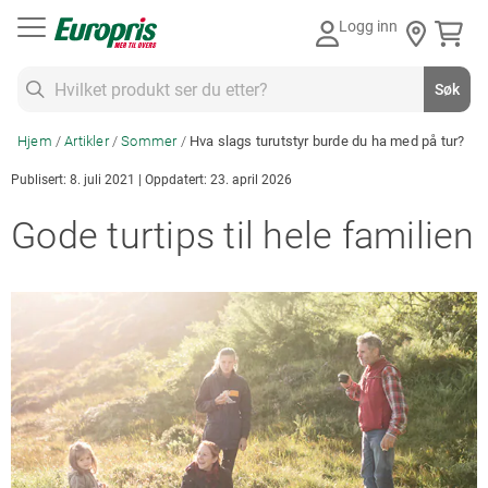
Gå
Logg inn
til
innhold
Søk
Søk
Hjem
Artikler
Sommer
Hva slags turutstyr burde du ha med på tur?
Publisert: 8. juli 2021 | Oppdatert: 23. april 2026
Gode turtips til hele familien