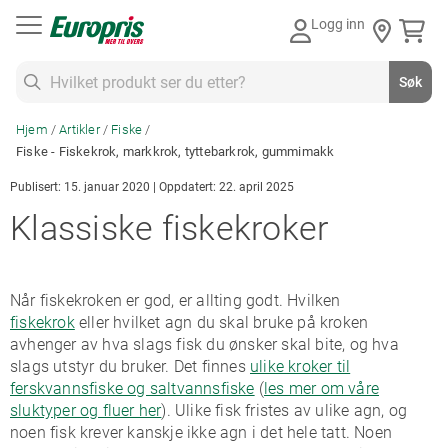
Gå
Logg inn
til
innhold
Søk
Søk
Hjem
Artikler
Fiske
Fiske - Fiskekrok, markkrok, tyttebarkrok, gummimakk
Publisert: 15. januar 2020 | Oppdatert: 22. april 2025
Klassiske fiskekroker
Når fiskekroken er god, er allting godt. Hvilken
fiskekrok
eller hvilket agn du skal bruke på kroken
avhenger av hva slags fisk du ønsker skal bite, og hva
slags utstyr du bruker. Det finnes
ulike kroker til
ferskvannsfiske og saltvannsfiske
(
les mer om våre
sluktyper og fluer her
). Ulike fisk fristes av ulike agn, og
noen fisk krever kanskje ikke agn i det hele tatt. Noen