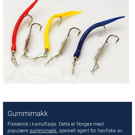
Gummimakk
Fiskekrok i kamuflasje. Dette er Norges mest
populære
gummimakk
, spesielt egent for havfiske av