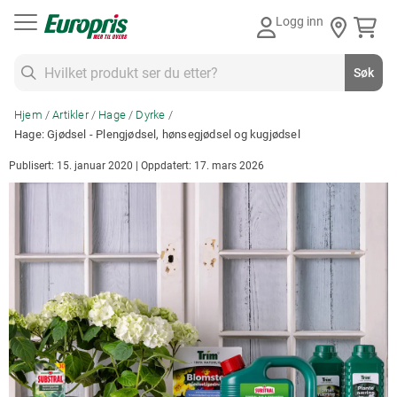
Gå
Logg inn
til
innhold
Søk
Søk
Hjem
Artikler
Hage
Dyrke
Hage: Gjødsel - Plengjødsel, hønsegjødsel og kugjødsel
Publisert: 15. januar 2020 | Oppdatert: 17. mars 2026