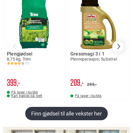
Plengjødsel
Gressmagi 3 i 1
8,75 kg, Trim
Plenreparasjon, Substral
(1)
Karakter:
4.0 av 5 mulige
399,-
209,-
299,-
På lager i butikk
Kan kjøpes på nett
På lager i butikk
Finn gjødsel til alle vekster her