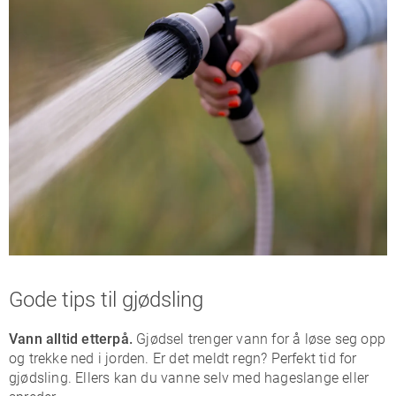
Gode tips til gjødsling
Vann alltid etterpå.
Gjødsel trenger vann for å løse seg opp
og trekke ned i jorden. Er det meldt regn? Perfekt tid for
gjødsling. Ellers kan du vanne selv med hageslange eller