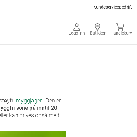
Kundeservice
Bedrift
Logg inn
Butikker
Handlekurv
 støyfri
myggjager
. Den er
yggfri sone på inntil 20
ller kan drives også med