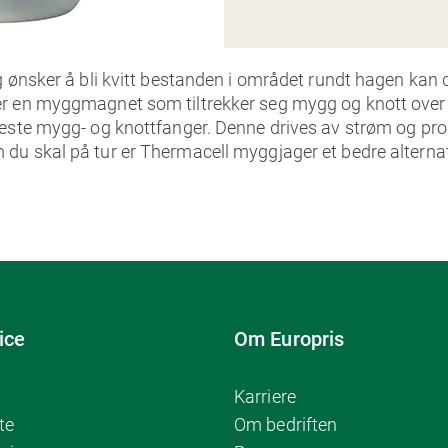
 ønsker å bli kvitt bestanden i området rundt hagen kan d
r en myggmagnet som tiltrekker seg mygg og knott over e
beste mygg- og knottfanger. Denne drives av strøm og p
 du skal på tur er Thermacell myggjager et bedre alternat
ice
Om Europris
Karriere
te
Om bedriften