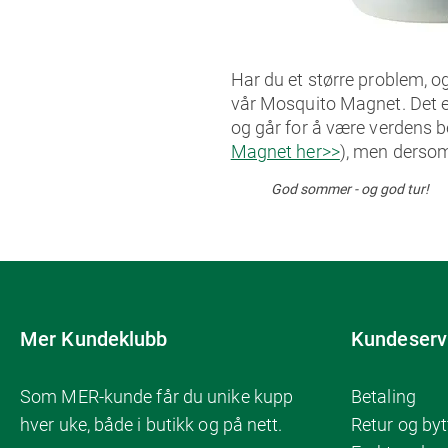
Har du et større problem, og
vår Mosquito Magnet. Det e
og går for å være verdens 
Magnet her>>
), men dersom
God sommer - og god tur!
Mer Kundeklubb
Kundeserv
Som MER-kunde får du unike kupp
Betaling
hver uke, både i butikk og på nett.
Retur og byt