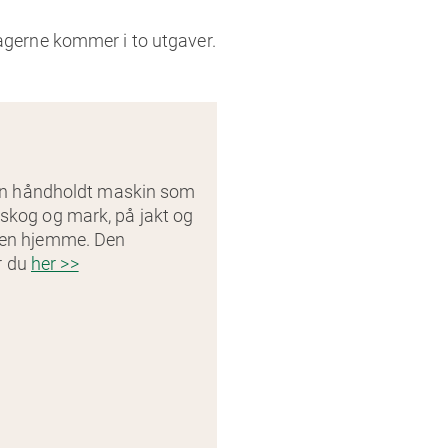
jagerne kommer i to utgaver.
n håndholdt maskin som
i skog og mark, på jakt og
hagen hjemme. Den
r du
her >>