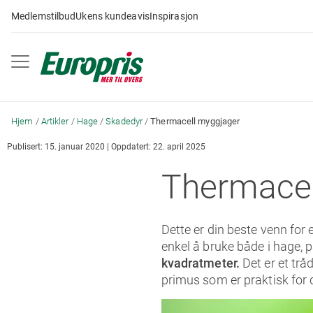
Gå
Medlemstilbud
Ukens kundeavis
Inspirasjon
til
innhold
Hjem
Artikler
Hage
Skadedyr
Thermacell myggjager
Publisert: 15. januar 2020 | Oppdatert: 22. april 2025
Thermacel
Dette er din beste venn for e
enkel å bruke både i hage, p
kvadratmeter.
Det er et tr
primus som er praktisk for