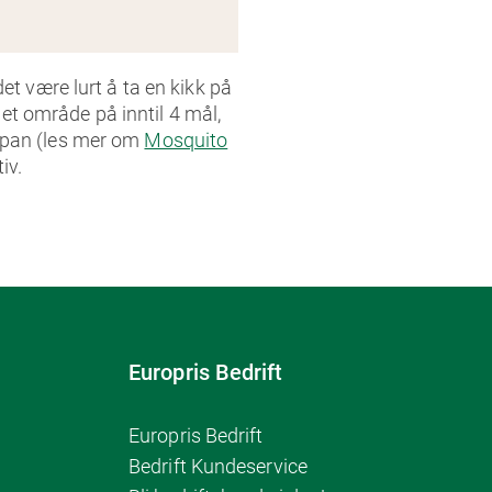
et være lurt å ta en kikk på
t område på inntil 4 mål,
ropan (les mer om
Mosquito
iv.
Europris Bedrift
Europris Bedrift
Bedrift Kundeservice