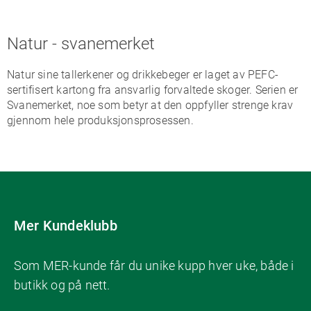
Natur - svanemerket
Natur sine tallerkener og drikkebeger er laget av PEFC-
sertifisert kartong fra ansvarlig forvaltede skoger. Serien er
Svanemerket, noe som betyr at den oppfyller strenge krav
gjennom hele produksjonsprosessen.
Mer Kundeklubb
Som MER-kunde får du unike kupp hver uke, både i
butikk og på nett.