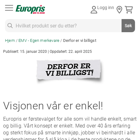
Gå
Logg inn
til
innhold
Søk
Søk
Hjem
EMV - Egen merkevare
Derfor er vi billigst
Publisert: 15. januar 2020 | Oppdatert: 22. april 2025
Visjonen vår er enkel!
Europris er førstevalget for alle som vil handle enkelt, smart
og billig. Vårt konsept er enkelt. Med over 40 års erfaring
og sterkt fokus på smarte innkjøp, jobber vi beinhardt i alle
verdenshjørner for å slå kloa i de beste produktene og de