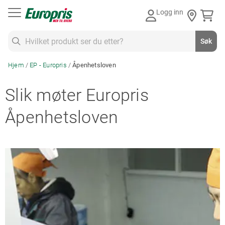
Gå
Logg inn
til
innhold
Søk
Søk
Hjem
EP - Europris
Åpenhetsloven
Slik møter Europris
Åpenhetsloven