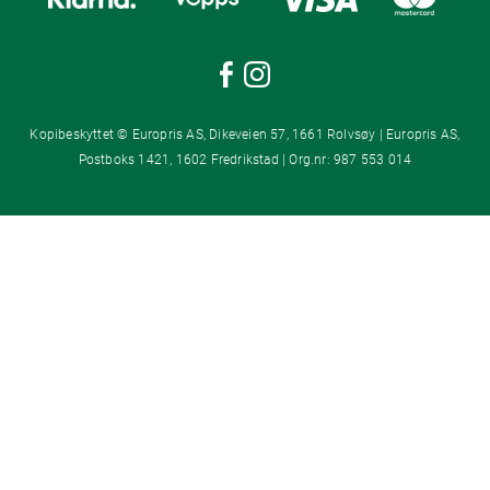
Kopibeskyttet © Europris AS, Dikeveien 57, 1661 Rolvsøy | Europris AS,
Postboks 1421, 1602 Fredrikstad | Org.nr: 987 553 014