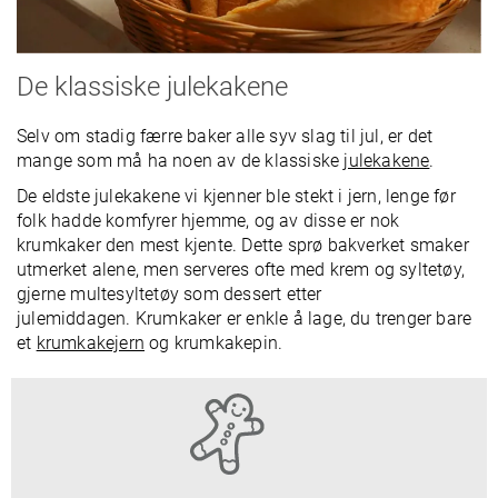
De klassiske julekakene
Selv om stadig færre baker alle syv slag til jul, er det
mange som må ha noen av de klassiske
julekakene
.
De eldste julekakene vi kjenner ble stekt i jern, lenge før
folk hadde komfyrer hjemme, og av disse er nok
krumkaker den mest kjente.
Dette sprø bakverket smaker
utmerket alene, men serveres ofte med krem og syltetøy,
gjerne multesyltetøy som dessert etter
julemiddagen.
Krumkaker er enkle å lage, du trenger bare
et
krumkakejern
og krumkakepin.
for å kunne forme den.