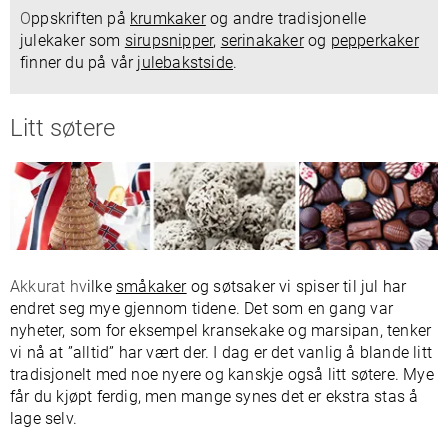
O
ppskriften på
krumkaker
og andre tradisjonelle
julekaker som
sirupsnipper
,
serinakaker
og
pepperkaker
finner du på vår
julebakstside
.
Litt søtere
Akkurat hv
ilke
småkaker
og søtsaker vi spiser til jul har
endret seg mye gjennom tidene. Det som en gang var
nyheter, som for eksempel kransekake og marsipan, tenker
vi nå at ”alltid” har vært der. I dag er det vanlig å blande litt
tradisjonelt med noe nyere og kanskje også litt søtere. Mye
får du kjøpt ferdig, men mange synes det er ekstra stas å
lage selv.