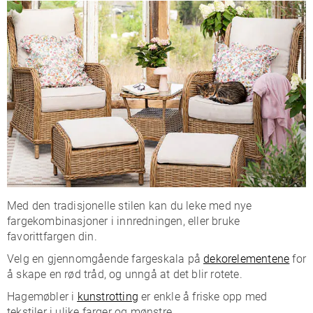
Med den tradisjonelle stilen kan du leke med nye
fargekombinasjoner i innredningen, eller bruke
favorittfargen din.
Velg en gjennomgående fargeskala på
dekorelementene
for
å skape en rød tråd, og unngå at det blir rotete.
Hagemøbler i
kunstrotting
er enkle å friske opp med
tekstiler i ulike farger og mønstre.