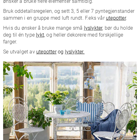
ønsker å bruke flere elementer samtidig.
Bruk oddetallsregelen, og sett 3, 5 eller 7 pyntegjenstander
sammen i en gruppe med luft rundt. F.eks vår
utepotter
.
Hvis du ønsker å bruke mange små
lyslykter
, bør du holde
deg til én type
lykt
, og heller dekorere med forskjellige
farger.
Se utvalget av
utepotter
og
lyslykter.