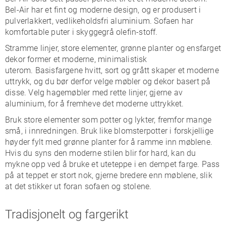
Bel-Air har et fint og moderne design, og er produsert i
pulverlakkert, vedlikeholdsfri aluminium. Sofaen har
komfortable puter i skyggegrå olefin-stoff.
Stramme linjer, store elementer, grønne planter og ensfarget
dekor former et moderne, minimalistisk
uterom. Basisfargene hvitt, sort og grått skaper et moderne
uttrykk, og du bør derfor velge møbler og dekor basert på
disse. Velg hagemøbler med rette linjer, gjerne av
aluminium, for å fremheve det moderne uttrykket.
Bruk store elementer som potter og lykter, fremfor mange
små, i innredningen. Bruk like blomsterpotter i forskjellige
høyder fylt med grønne planter for å ramme inn møblene.
Hvis du syns den moderne stilen blir for hard, kan du
mykne opp ved å bruke et uteteppe i en dempet farge. Pass
på at teppet er stort nok, gjerne bredere enn møblene, slik
at det stikker ut foran sofaen og stolene.
Tradisjonelt og fargerikt