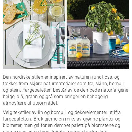
Den nordiske stilen er inspirert av naturen rundt oss, og
trekker frem skjøre naturmaterialer som tre, skinn, bomull
og stein. Fargepaletten består av de dempede naturfargene
beige, blå, grønn og grå som bringer en behagelig
atmosfære til uteområdet.
Velg tekstiler av lin og bomull, og dekorelementer ut ifra
fargepaletten. Bruk gjerne en miks av grønne planter og
blomster, men gå for en dempet palett på blomstene og
gjerne mye av én type, fremfor mange forskjellige.