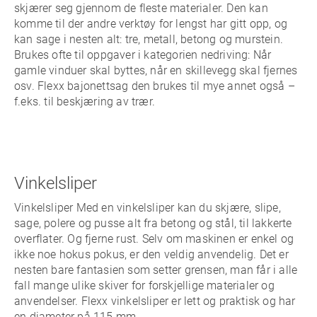
skjærer seg gjennom de fleste materialer. Den kan
komme til der andre verktøy for lengst har gitt opp, og
kan sage i nesten alt: tre, metall, betong og murstein.
Brukes ofte til oppgaver i kategorien nedriving: Når
gamle vinduer skal byttes, når en skillevegg skal fjernes
osv. Flexx bajonettsag den brukes til mye annet også –
f.eks. til beskjæring av trær.
Vinkelsliper
Vinkelsliper Med en vinkelsliper kan du skjære, slipe,
sage, polere og pusse alt fra betong og stål, til lakkerte
overflater. Og fjerne rust. Selv om maskinen er enkel og
ikke noe hokus pokus, er den veldig anvendelig. Det er
nesten bare fantasien som setter grensen, man får i alle
fall mange ulike skiver for forskjellige materialer og
anvendelser. Flexx vinkelsliper er lett og praktisk og har
en diameter på 115 mm.