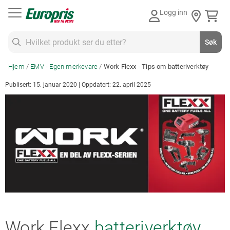
Gå
Logg inn
til
innhold
Søk
Søk
Hjem
EMV - Egen merkevare
Work Flexx - Tips om batteriverktøy
Publisert: 15. januar 2020 | Oppdatert: 22. april 2025
Work Flexx
batteriverktøy