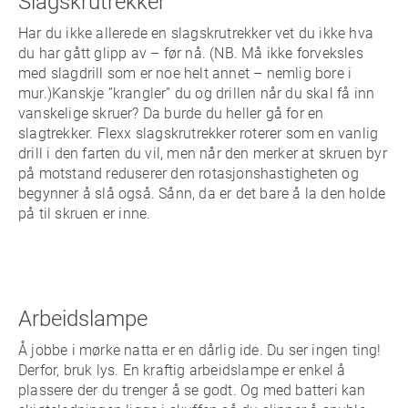
Slagskrutrekker
Har du ikke allerede en slagskrutrekker vet du ikke hva
du har gått glipp av – før nå. (NB. Må ikke forveksles
med slagdrill som er noe helt annet – nemlig bore i
mur.)Kanskje ”krangler” du og drillen når du skal få inn
vanskelige skruer? Da burde du heller gå for en
slagtrekker. Flexx slagskrutrekker roterer som en vanlig
drill i den farten du vil, men når den merker at skruen byr
på motstand reduserer den rotasjonshastigheten og
begynner å slå også. Sånn, da er det bare å la den holde
på til skruen er inne.
Arbeidslampe
Å jobbe i mørke natta er en dårlig ide. Du ser ingen ting!
Derfor, bruk lys. En kraftig arbeidslampe er enkel å
plassere der du trenger å se godt. Og med batteri kan