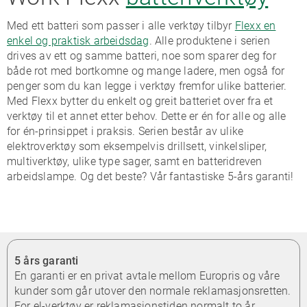
Med ett batteri som passer i alle verktøy tilbyr
Flexx en
enkel og praktisk arbeidsdag
. Alle produktene i serien
drives av ett og samme batteri, noe som sparer deg for
både rot med bortkomne og mange ladere, men også for
penger som du kan legge i verktøy fremfor ulike batterier.
Med Flexx bytter du enkelt og greit batteriet over fra et
verktøy til et annet etter behov. Dette er én for alle og alle
for én-prinsippet i praksis. Serien består av ulike
elektroverktøy som eksempelvis drillsett, vinkelsliper,
multiverktøy, ulike type sager, samt en batteridreven
arbeidslampe. Og det beste? Vår fantastiske 5-års garanti!
5 års garanti
En garanti er en privat avtale mellom Europris og våre
kunder som går utover den normale reklamasjonsretten.
For el-verktøy er reklamasjonstiden normalt to år.