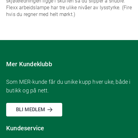
skjøteledningen ligge i skuffen så du slipper å snuble.
Flexx arbeidslampe har tre ulike nivåer av lysstyrke. (Fire
hvis du regner med helt mørkt.)
Mer Kundeklubb
Som MER-kunde får du unike kupp hver uke, både i
butikk og på nett.
BLI MEDLEM
Kundeservice