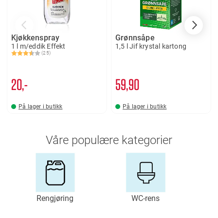
Kjøkkenspray
Grønnsåpe
1 l m/eddik Effekt
1,5 l Jif krystal kartong
(25)
Karakter:
3.8 av 5 mulige
20,-
59
90
På lager i butikk
På lager i butikk
Våre populære kategorier
Rengjøring
WC-rens