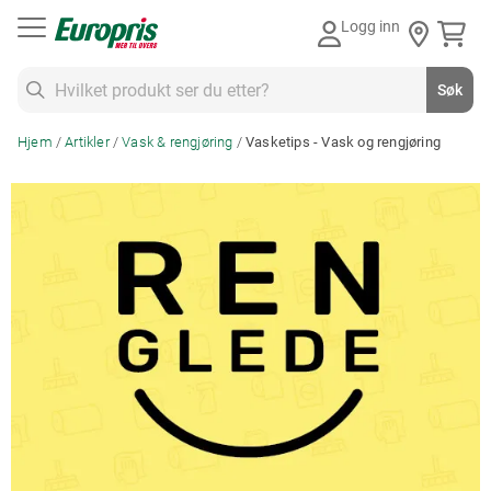
Gå
Logg inn
til
innhold
Søk
Søk
Hjem
Artikler
Vask & rengjøring
Vasketips - Vask og rengjøring