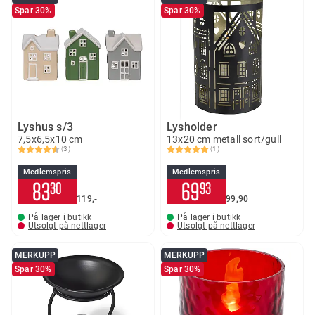
Spar 30%
Spar 30%
Lyshus s/3
Lysholder
7,5x6,5x10 cm
13x20 cm metall sort/gull
(3)
(1)
Karakter:
4.7 av 5 mulige
Karakter:
5.0 av 5 mulige
Medlemspris
Medlemspris
83
69
30
93
119,-
99
90
På lager i butikk
På lager i butikk
Utsolgt på nettlager
Utsolgt på nettlager
MERKUPP
MERKUPP
Spar 30%
Spar 30%