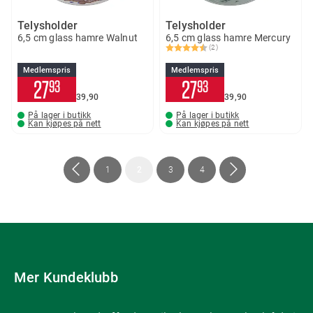
Telysholder
Telysholder
6,5 cm glass hamre Walnut
6,5 cm glass hamre Mercury
(2)
Karakter:
4.5 av 5 mulige
Medlemspris
Medlemspris
27
27
93
93
39
90
39
90
På lager i butikk
På lager i butikk
Kan kjøpes på nett
Kan kjøpes på nett
Side
Side
Forrige
Side
You're
Side
Side
Side
Neste
1
2
3
4
currently
reading
page
Mer Kundeklubb