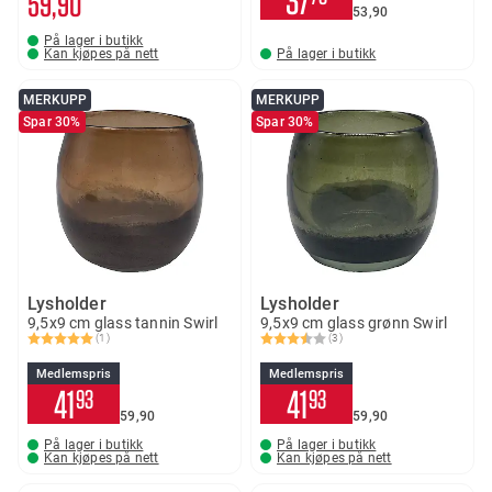
37
59
90
53
90
På lager i butikk
Kan kjøpes på nett
På lager i butikk
MERKUPP
MERKUPP
Spar 30%
Spar 30%
Lysholder
Lysholder
9,5x9 cm glass tannin Swirl
9,5x9 cm glass grønn Swirl
(1)
(3)
Karakter:
5.0 av 5 mulige
Karakter:
3.7 av 5 mulige
Medlemspris
Medlemspris
41
41
93
93
59
90
59
90
På lager i butikk
På lager i butikk
Kan kjøpes på nett
Kan kjøpes på nett