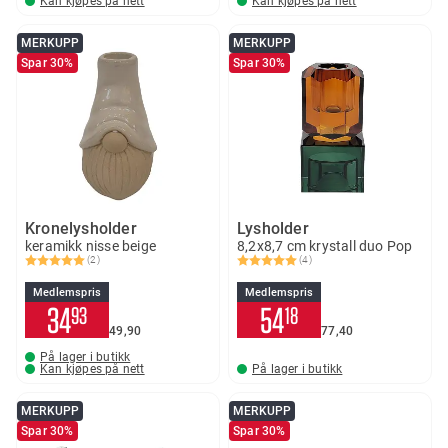
Kan kjøpes på nett
Kan kjøpes på nett
MERKUPP
MERKUPP
Spar 30%
Spar 30%
Kronelysholder
Lysholder
keramikk nisse beige
8,2x8,7 cm krystall duo Pop
(2)
(4)
Karakter:
5.0 av 5 mulige
Karakter:
5.0 av 5 mulige
Medlemspris
Medlemspris
34
54
93
18
49
90
77
40
På lager i butikk
Kan kjøpes på nett
På lager i butikk
MERKUPP
MERKUPP
Spar 30%
Spar 30%