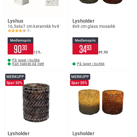
Lyshus
Lysholder
16,5x6x7 cm keramikk hvit
8x9 cm glass mosaikk
(3)
Karakter:
4.7 av 5 mulige
Medlemspris
Medlemspris
90
34
30
93
129,-
49
90
På lager i butikk
Kan kjøpes på nett
På lager i butikk
MERKUPP
MERKUPP
Spar 30%
Spar 30%
Lysholder
Lysholder