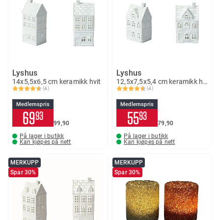
Lyshus
Lyshus
14x5,5x6,5 cm keramikk hvit
12,5x7,5x5,4 cm keramikk hvit
(4)
(4)
Karakter:
4.8 av 5 mulige
Karakter:
4.8 av 5 mulige
Medlemspris
Medlemspris
69
55
93
93
99
90
79
90
På lager i butikk
På lager i butikk
Kan kjøpes på nett
Kan kjøpes på nett
MERKUPP
MERKUPP
Spar 30%
Spar 30%