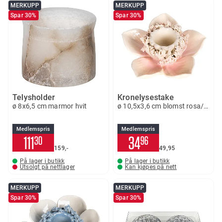
MERKUPP
MERKUPP
Spar 30%
Spar 30%
Telysholder
Kronelysestake
ø 8x6,5 cm marmor hvit
ø 10,5x3,6 cm blomst rosa/hvit
Medlemspris
Medlemspris
111
34
30
96
159,-
49
95
På lager i butikk
På lager i butikk
Utsolgt på nettlager
Kan kjøpes på nett
MERKUPP
MERKUPP
Spar 30%
Spar 30%