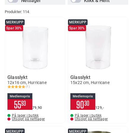
Nettlager
Klikk & Hent
Produkter:
114
MERKUPP
MERKUPP
Spar 30%
Spar 30%
Glasslykt
Glasslykt
12x16 cm, Hurricane
15x22 cm, Hurricane
(1)
Karakter:
5.0 av 5 mulige
Medlemspris
Medlemspris
55
90
93
30
79
90
129,-
På lager i butikk
På lager i butikk
Utsolgt på nettlager
Utsolgt på nettlager
MERKUPP
MERKUPP