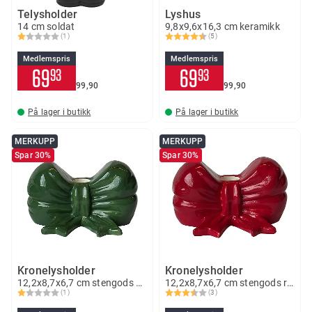
Telysholder
Lyshus
14 cm soldat
9,8x9,6x16,3 cm keramikk
(1)
(5)
Karakter:
1.0 av 5 mulige
Karakter:
4.6 av 5 mulige
Medlemspris
Medlemspris
69
69
93
93
99
90
99
90
På lager i butikk
På lager i butikk
MERKUPP
MERKUPP
Spar 30%
Spar 30%
Kronelysholder
Kronelysholder
12,2x8,7x6,7 cm stengods grønn
12,2x8,7x6,7 cm stengods rød
(1)
(3)
Karakter:
1.0 av 5 mulige
Karakter:
3.7 av 5 mulige