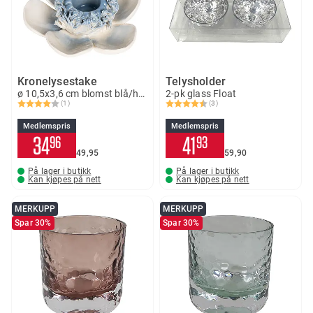
Kronelysestake
Telysholder
ø 10,5x3,6 cm blomst blå/hvit
2-pk glass Float
(1)
(3)
Karakter:
4.0 av 5 mulige
Karakter:
4.3 av 5 mulige
Medlemspris
Medlemspris
34
41
96
93
49
95
59
90
På lager i butikk
På lager i butikk
Kan kjøpes på nett
Kan kjøpes på nett
MERKUPP
MERKUPP
Spar 30%
Spar 30%