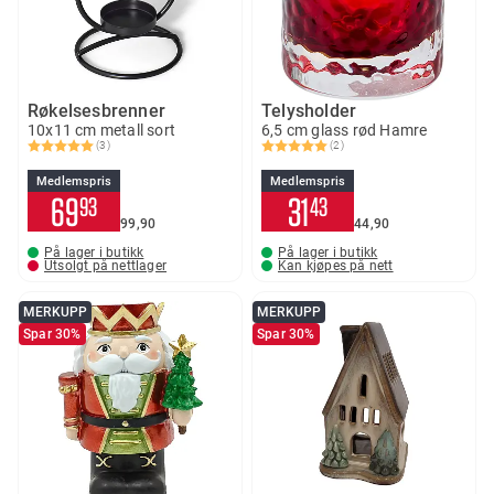
Røkelsesbrenner
Telysholder
10x11 cm metall sort
6,5 cm glass rød Hamre
(3)
(2)
Karakter:
5.0 av 5 mulige
Karakter:
5.0 av 5 mulige
Medlemspris
Medlemspris
69
31
93
43
99
90
44
90
På lager i butikk
På lager i butikk
Utsolgt på nettlager
Kan kjøpes på nett
MERKUPP
MERKUPP
Spar 30%
Spar 30%