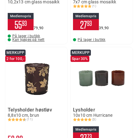
10,2x13 cm glass mosaikk
7x7 cm glass mosaikk
(1)
Karakter:
5.0 av 5 mulige
Medlemspris
Medlemspris
55
27
93
93
79
90
39
90
På lager i butikk
Kan kjøpes på nett
På lager i butikk
MERKUPP
MERKUPP
2 for 100,-
Spar 30%
Telysholder høstløv
Lysholder
8,8x10 cm, brun
10x10 cm Hurricane
(11)
(3)
Karakter:
4.9 av 5 mulige
Karakter:
5.0 av 5 mulige
Medlemspris
73