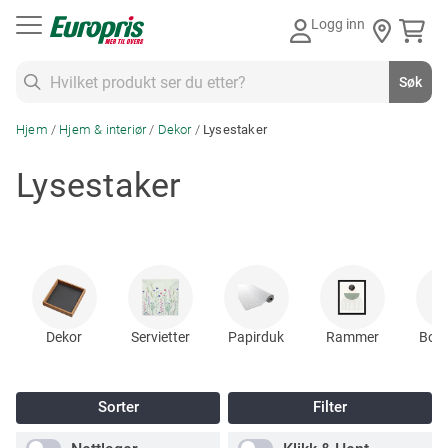
Gå
Logg inn
til
innhold
Søk
Søk
Hjem
Hjem & interiør
Dekor
Lysestaker
Lysestaker
Dekor
Servietter
Papirduk
Rammer
Bord
Sorter
Filter