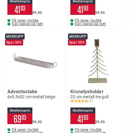
Medlemspris
Medlemspris
41
41
93
93
59
90
59
90
På lager i butikk
På lager i butikk
Kan kjøpes på nett
Kan kjøpes på nett
MERKUPP
MERKUPP
Spar 30%
Spar 30%
Adventsstake
Kronelysholder
6x5,5x52 cm metall beige
22 cm metall tre gull
(2)
Karakter:
5.0 av 5 mulige
Medlemspris
Medlemspris
69
41
93
93
99
90
59
90
På lager i butikk
På lager i butikk