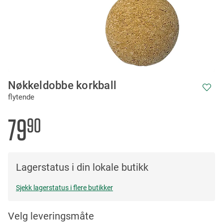
Skip
Nøkkeldobbe korkball
to
flytende
the
beginning
of
79
90
the
images
gallery
Lagerstatus i din lokale butikk
Sjekk lagerstatus i flere butikker
Velg leveringsmåte