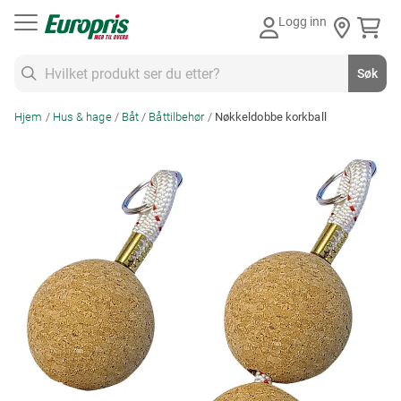
Gå
Logg inn
til
innhold
Søk
Søk
Hjem
Hus & hage
Båt
Båttilbehør
Nøkkeldobbe korkball
Skip
to
the
end
of
the
images
gallery