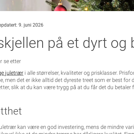
pdatert: 9. juni 2026
kjellen på et dyrt og b
r se etter
ge juletrær
i alle størrelser, kvaliteter og prisklasser. Pris
lse, men det er ikke alltid det dyreste treet som er best for
ter, slik at du kan være trygg på at du får det du betaler f
etthet
juletrær kan være en god investering, mens de mindre var