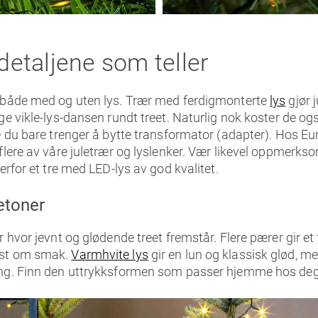
 detaljene som teller
r både med og uten lys. Trær med ferdigmonterte
lys
gjør 
ge vikle-lys-dansen rundt treet. Naturlig nok koster de ogs
e du bare trenger å bytte transformator (adapter). Hos Eur
flere av våre juletrær og lyslenker. Vær likevel oppmerkso
derfor et tre med LED-lys av god kvalitet.
etoner
r hvor jevnt og glødende treet fremstår. Flere pærer gir et
est om smak.
Varmhvite lys
gir en lun og klassisk glød, m
ing. Finn den uttrykksformen som passer hjemme hos deg