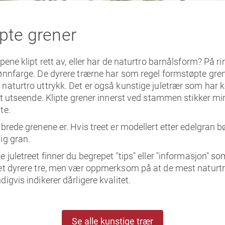
øpte grener
pene klipt rett av, eller har de naturtro barnålsform? På ri
rønnfarge. De dyrere trærne har som regel formstøpte gren
 naturtro uttrykk. Det er også kunstige juletrær som har 
ert utseende. Klipte grener innerst ved stammen stikker m
te.
 brede grenene er. Hvis treet er modellert etter edelgran 
ig gran.
 juletreet finner du begrepet "tips" eller "informasjon" som 
 et dyrere tre, men vær oppmerksom på at de mest naturtr
igvis indikerer dårligere kvalitet.
Se alle kunstige trær