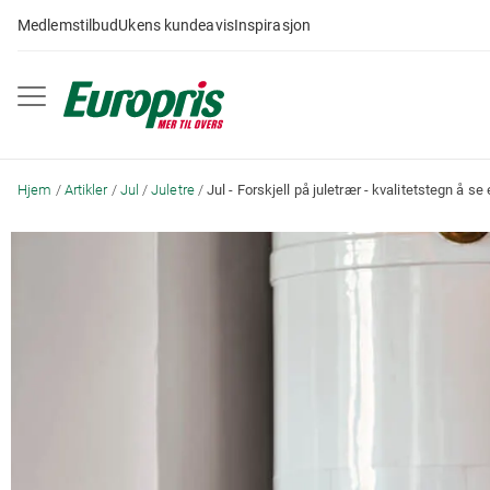
Gå
Medlemstilbud
Ukens kundeavis
Inspirasjon
til
innhold
Hjem
Artikler
Jul
Juletre
Jul - Forskjell på juletrær - kvalitetstegn å se 