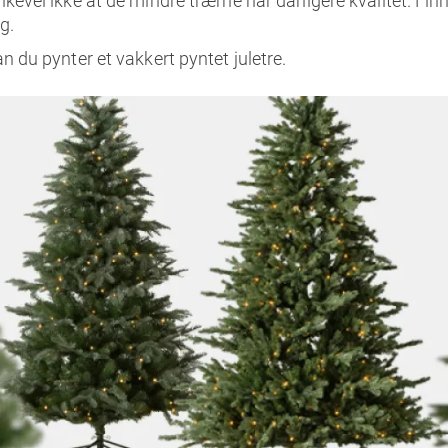
ikevel ikke at de mindre trærne har dårligere kvalitet. Finn
g.
an du pynter et vakkert pyntet juletre.