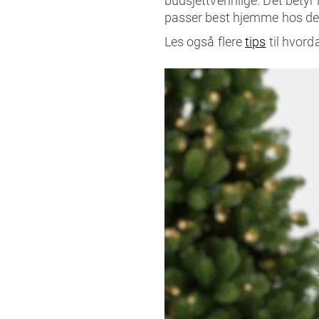
budsjettvennlige. Det betyr l
passer best hjemme hos de
Les også flere
tips
til hvord