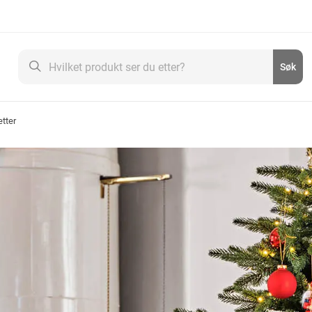
Søk
Søk
etter