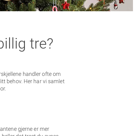
illig tre?
forskjellene handler ofte om
 ditt behov. Her har vi samlet
or.
iantene gjerne er mer