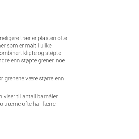
meligere trær er plasten ofte
er som er malt i ulike
kombinert klipte og støpte
indre enn støpte grener, noe
bør grenene være større enn
viser til antall barnåler.
o trærne ofte har færre