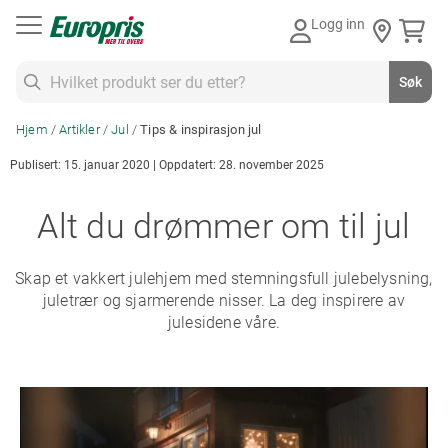
Gå
Logg inn
til
innhold
Søk
Søk
Hjem
Artikler
Jul
Tips & inspirasjon jul
Publisert: 15. januar 2020 | Oppdatert: 28. november 2025
Alt du drømmer om til jul
Skap et vakkert julehjem med stemningsfull julebelysning,
juletrær og sjarmerende nisser. La deg inspirere av
julesidene våre.