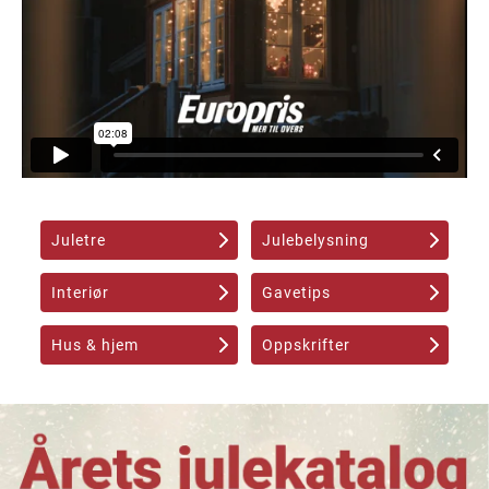
Juletre
Julebelysning
Interiør
Gavetips
Hus & hjem
Oppskrifter